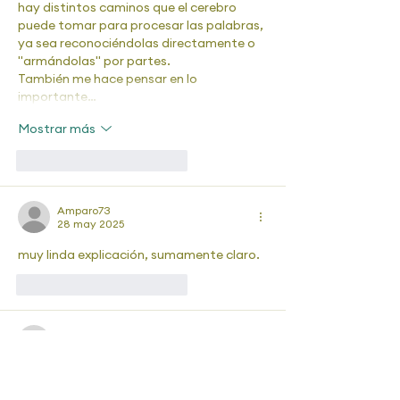
hay distintos caminos que el cerebro 
puede tomar para procesar las palabras, 
ya sea reconociéndolas directamente o 
"armándolas" por partes.
También me hace pensar en lo 
importante…
Mostrar más
Me gusta
Reaccionar
Amparo73
28 may 2025
muy linda explicación, sumamente claro.
Me gusta
Reaccionar
dianaartigascastano
27 may 2025
Excelente explicación para 
complementar lo leído.  Gracias por los 