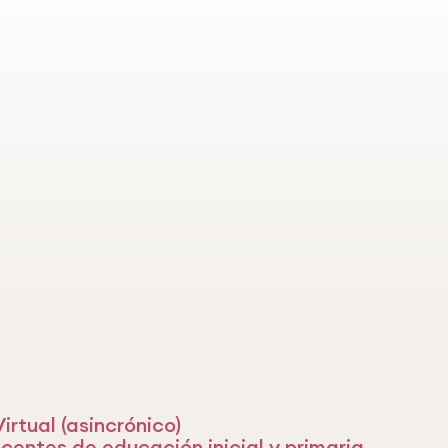
irtual (asincrónico)
ocentes de educación inicial y primaria