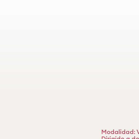
Modalidad: V
Dirigido a d