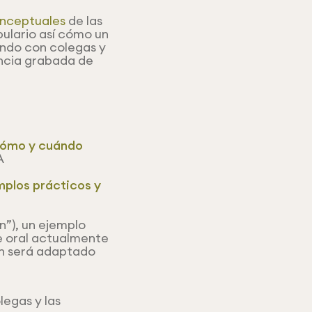
nceptuales
de las
bulario así cómo un
endo con colegas y
encia grabada de
 cómo y cuándo
A
mplos prácticos y
n”), un ejemplo
e oral actualmente
én será adaptado
egas y las