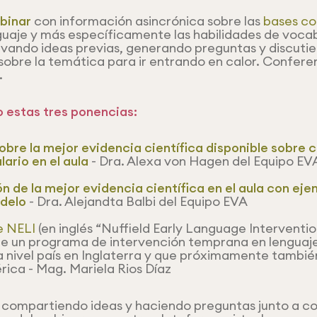
binar
con información asincrónica sobre las
bases co
nguaje y más específicamente las habilidades de voca
tivando ideas previas, generando preguntas y discuti
 sobre la temática para ir entrando en calor. Confer
.
 estas tres ponencias:
obre la mejor evidencia científica disponible sobre
ario en el aula
- Dra. Alexa von Hagen del Equipo EV
n de la mejor evidencia científica en el aula con eje
delo
- Dra. Alejandta Balbi del Equipo EVA
e NELI
(en inglés “Nuffield Early Language Interventio
de un programa de intervención temprana en lenguaj
 nivel país en Inglaterra y que próximamente tambi
ica - Mag. Mariela Rios Díaz
 compartiendo ideas y haciendo preguntas junto a col