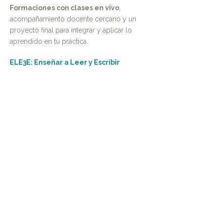
Formaciones con clases en vivo
,
acompañamiento docente cercano y un
proyecto final para integrar y aplicar lo
aprendido en tu práctica.
ELE3E: Enseñar a Leer y Escribir
Más información
EPA-M: Evaluación para el Aprendizaje
en Matemáticas