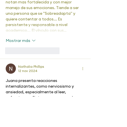
notan mas fortalecida y con mejor 
manejo de sus emociones. Tiende a ser 
una persona que se "Sobreadapta" y 
quiere contentar a todos... Es 
persistente y responsable a nivel 
academico... El vínculo con sus…
Mostrar más
Me gusta
Reaccionar
Nathalia Phillips
12 nov 2024
Juana presenta reacciones 
internalizantes, como nerviosismo y 
ansiedad, especialmente al leer, 
enfrentar conflictos con su grupo de 
amigos o cuando se ve limitada a seguir 
su propio plan por temor a "defraudar" a 
sus compañeros. En algunas ocasiones, 
también experimenta llanto y angustia 
debido al conflicto, lo que son síntomas 