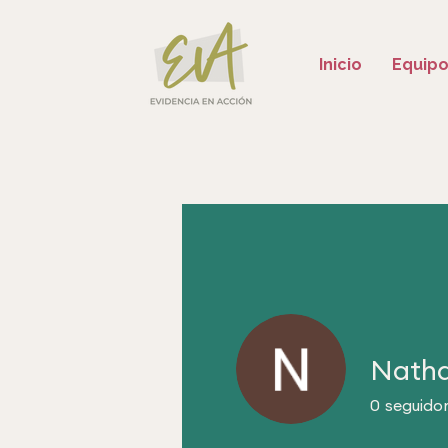
Inicio
Equip
Nathal
0
seguido