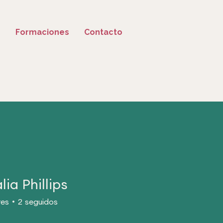
o
Formaciones
Contacto
ia Phillips
res
2
seguidos