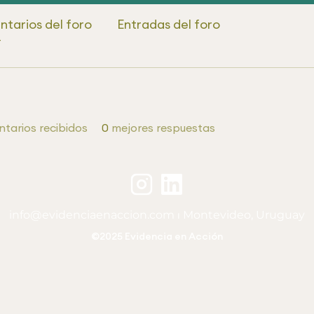
tarios del foro
Entradas del foro
4
tarios recibidos
0
mejores respuestas
info@evidenciaenaccion.com
⏐ Montevideo, Uruguay
©2025 Evidencia en Acción