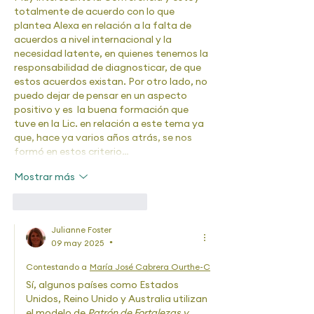
totalmente de acuerdo con lo que 
plantea Alexa en relación a la falta de 
acuerdos a nivel internacional y la 
necesidad latente, en quienes tenemos la 
responsabilidad de diagnosticar, de que 
estos acuerdos existan. Por otro lado, no 
puedo dejar de pensar en un aspecto 
positivo y es  la buena formación que 
tuve en la Lic. en relación a este tema ya 
que, hace ya varios años atrás, se nos 
formó en estos criterio…
Mostrar más
Me gusta
Reaccionar
Julianne Foster
09 may 2025
•
Contestando a
María José Cabrera Ourthe-Cabalé
Sí, algunos países como Estados 
Unidos, Reino Unido y Australia utilizan 
el modelo de 
Patrón de Fortalezas y 