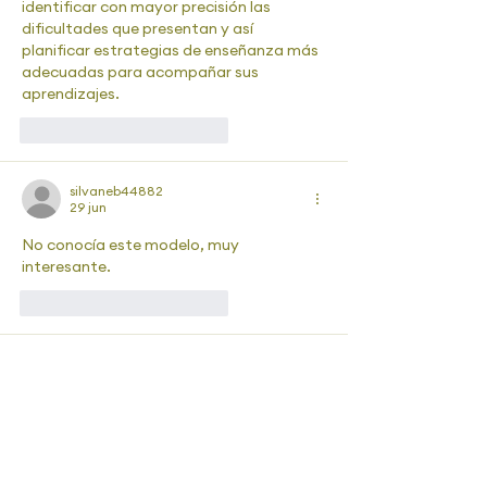
identificar con mayor precisión las 
dificultades que presentan y así 
planificar estrategias de enseñanza más 
adecuadas para acompañar sus 
aprendizajes.
Me gusta
Reaccionar
silvaneb44882
29 jun
No conocía este modelo, muy 
interesante.
Me gusta
Reaccionar
silviadavila2013
27 jun
Este material me ayudó a clarificar 
conceptos acerca del modelo de doble 
ruta y que estrategias empelar sobre 
todo con alumnos que no son del primer 