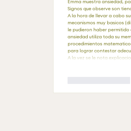
Emma muestra ansiedad, para
Signos que observe son tiende
A la hora de llevar a cabo sus
mecanismos muy basicos (dibu
le pudieron haber permitido
ansiedad utiliza toda su memo
procedimientos matematicos 
para lograr contestar adec
A la vez se le nota explicac
Me gusta
Reaccionar