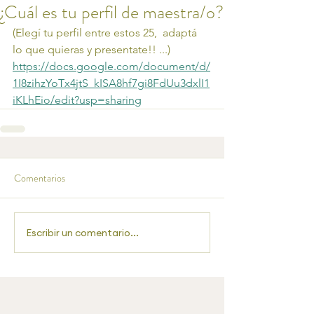
¿Cuál es tu perfil de maestra/o?
(Elegí tu perfil entre estos 25,  adaptá 
lo que quieras y presentate!! ...)
https://docs.google.com/document/d/
1I8zihzYoTx4jtS_kISA8hf7gi8FdUu3dxlI1
iKLhEio/edit?usp=sharing
Comentarios
Escribir un comentario...