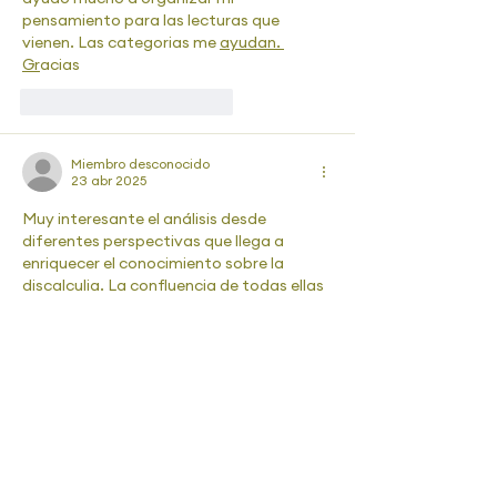
pensamiento para las lecturas que 
vienen. Las categorias me 
ayudan. 
Gr
acias
Me gusta
Reaccionar
Miembro desconocido
23 abr 2025
Muy interesante el análisis desde 
diferentes perspectivas que llega a 
enriquecer el conocimiento sobre la 
discalculia. La confluencia de todas ellas 
creo ayudarán a clarificar y a buscar 
nuevos caminos tanto para el 
diagnóstico como para la intervención. 
Gracias.
Me gusta
Reaccionar
elizarut
21 abr 2025