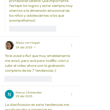
profesional Serena! Qué importante 
festejar los logros y estar siempre muy 
atentos a la dimensión emocional de 
los niños y adolescentes a los que 
acompañamos!
Me gusta
Reaccionar
Alexa von Hagen
29 abr 2025
•
Ya le avisé a Rut que muy amablemente 
me avisó, pero acá para tod@s: volví a 
subir el video ahora con la grabación 
completa de las 7 tendencias :)
Me gusta
Reaccionar
Nancy Chittenden
29 abr 2025
La clasificacion en siete tendencias me 
ayudo mucho a organizar mi 