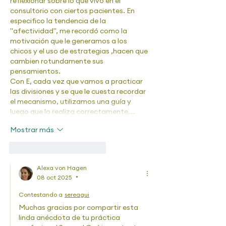
reflexionar sobre lo que vivo en el 
consultorio con ciertos pacientes. En 
especifico la tendencia de la 
"afectividad", me recordó como la 
motivación que le generamos a los 
chicos y el uso de estrategias ,hacen que 
cambien rotundamente sus 
pensamientos. 
Con E, cada vez que vamos a practicar 
las divisiones y se que le cuesta recordar 
el mecanismo, utilizamos una guía y 
luego que lo realiza correctamente,…
Mostrar más
Me gusta
Reaccionar
Alexa von Hagen
08 oct 2025
•
Contestando a
sereagui
Muchas gracias por compartir esta 
linda anécdota de tu práctica 