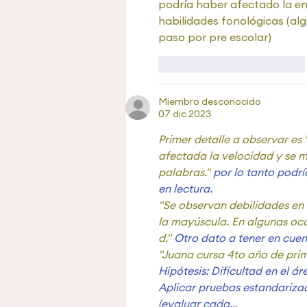
podría haber afectado la ens
habilidades fonológicas (alg
paso por pre escolar)
Me gusta
Reaccionar
Miembro desconocido
07 dic 2023
Primer detalle a observar es 
afectada la velocidad y se m
palabras."
 por lo tanto podr
en lectura.
"Se observan debilidades en 
la mayúscula. En algunas oca
d." 
Otro dato a tener en cuen
"Juana cursa 4to año de prim
Hipótesis: Dificultad en el á
Aplicar pruebas estandariza
(evaluar cada…