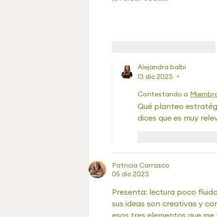
Me gusta
Reaccionar
Alejandra balbi
13 dic 2023
•
Contestando a
Miembro
Qué planteo estratég
dices que es muy rel
Me gusta
Rea
Patricia Carrasco
05 dic 2023
Presenta: lectura poco fluida
sus ideas son creativas y con
esos tres elementos que me 