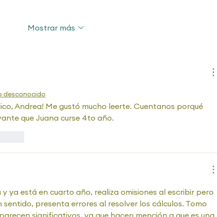
Mostrar más
 desconocido
ico, Andrea! Me gustó mucho leerte. Cuentanos porqué 
evante que Juana curse 4to año.
ccionar
 y ya está en cuarto año, realiza omisiones al escribir pero 
 sentido, presenta errores al resolver los cálculos. Tomo 
parecen significativos, ya que hacen mención a que es una 