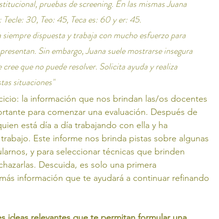
nstitucional, pruebas de screening. En las mismas Juana 
: Tecle: 30, Teo: 45, Teca es: 60 y er: 45.
a siempre dispuesta y trabaja con mucho esfuerzo para 
e presentan. Sin embargo, Juana suele mostrarse insegura 
 cree que no puede resolver. Solicita ayuda y realiza 
tas situaciones"
icio: la información que nos brindan las/os docentes 
portante para comenzar una evaluación. Después de 
ien está día a día trabajando con ella y ha 
rabajo. Este informe nos brinda pistas sobre algunas 
arnos, y para seleccionar técnicas que brinden 
chazarlas. Descuida, es solo una primera 
más información que te ayudará a continuar refinando 
s ideas relevantes que te permitan formular una 