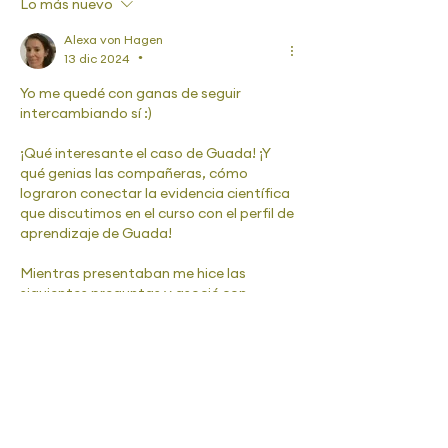
Lo más nuevo
Alexa von Hagen
13 dic 2024
•
Yo me quedé con ganas de seguir 
intercambiando sí :)
¡Qué interesante el caso de Guada! ¡Y 
qué genias las compañeras, cómo 
lograron conectar la evidencia científica 
que discutimos en el curso con el perfil de 
aprendizaje de Guada!
Mientras presentaban me hice las 
siguientes preguntas y asocié con 
algunos artículos de investigación que 
había leído hace un tiempo:
1) ¿En qué parte de las habilidades 
fonológicas más específiciamente se 
localiza el déficit de Guada?
Vimos evidencia de dificultades en…