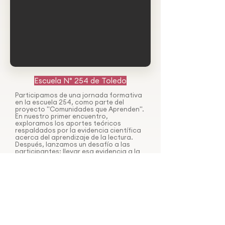
Escuela N° 254 de Toledo
Participamos de una jornada formativa
en la escuela 254, como parte del
proyecto "Comunidades que Aprenden".
En nuestro primer encuentro,
exploramos los aportes teóricos
respaldados por la evidencia científica
acerca del aprendizaje de la lectura.
Después, lanzamos un desafío a las
participantes: llevar esa evidencia a la
acción mediante un proceso de
investigación de diseño colaborativo.
Este enfoque propone un ciclo de
mejora compuesto por tres pasos clave:
1. Planificar, 2. Implementar, 3.
Reflexionar.
Aunque durante el proceso nos reunimos
virtualmente para retroalimentarnos e
intercambiamos a través de la