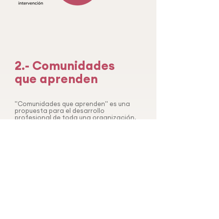
2.- Comunidades
que aprenden
"Comunidades que aprenden" es una
propuesta para el desarrollo
profesional de toda una organización,
centro educativo o clínica
psicopedagógica. Hacerlo a nivel
organizacional te permite construir
estrategias colaborativas para llevar la
evidencia a la acción. "Comunidades
que aprenden" incluye:
Acceso a Cursos Formativo
Encuentros con expertos
Mediación para la investigación-acción
Esta metodología tiene por objetivo