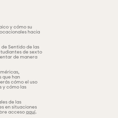
raico y cómo su
vocacionales hacia
de Sentido de las
studiantes de sexto
mentar de manera
uméricas,
as que han
erás cómo el uso
s y cómo las
es de las
es en situaciones
libre acceso
aquí
.