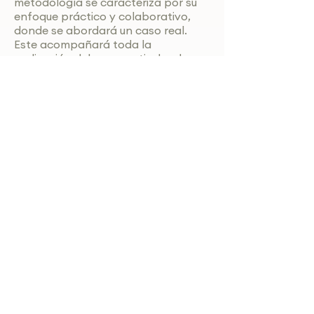
metodología se caracteriza por su
enfoque práctico y colaborativo,
donde se abordará un caso real.
Este acompañará toda la
realización del curso, articulando
evidencia con práctica se analizará:
1.
Motivo de consulta
2.
Entrevistas, análisis de
documentos.
3.
Formulación de Hipótesis
4.
Triangulación de evidencia
5.
Aproximación diagnóstica
El certificado de aprobación se
obtiene cuando:
Al menos el 80 % de los recorridos y
actividades disponibles en la
plataforma se han completado.
Se elabora una breve reflexión final,