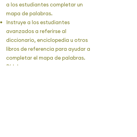
a los estudiantes completar un
mapa de palabras.
Instruye a los estudiantes
avanzados a referirse al
diccionario, enciclopedia u otros
libros de referencia para ayudar a
completar el mapa de palabras.
Pídeles que comparen sus
definiciones con la del
diccionario.
Evidencia
Baumann, J. F., & Kameenui, E. J.
(1991). Research on vocabulary