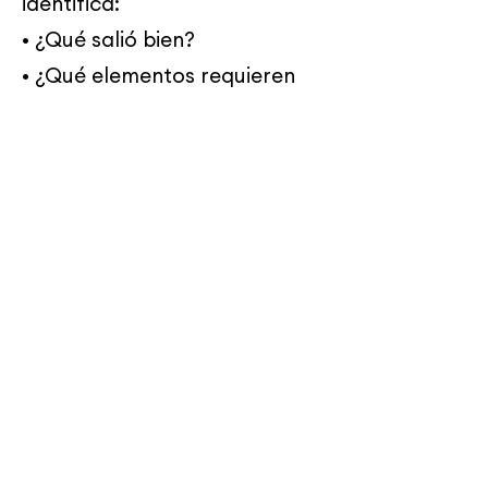
identifica:
• ¿Qué salió bien?
• ¿Qué elementos requieren
refinamiento?
Vuelve a practicar,
incorporando la
retroalimentación hasta que
todos los elementos para el
éxito se hayan demostrado de
manera fluida y con
confianza.
Practicar la corrección no
verbal durante una clase