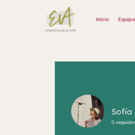
Inicio
Equip
Sofía
0
seguido