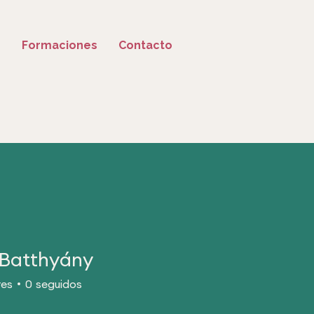
o
Formaciones
Contacto
 Batthyány
res
0
seguidos