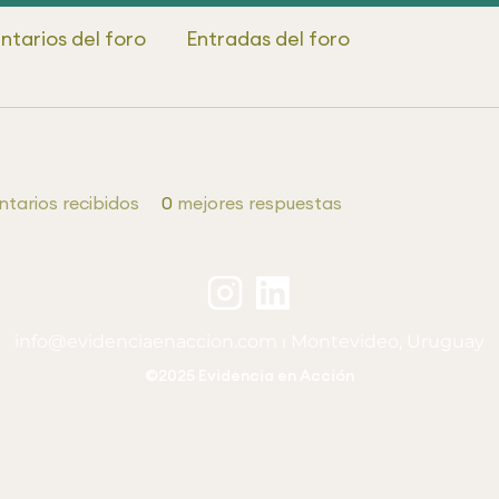
tarios del foro
Entradas del foro
tarios recibidos
0
mejores respuestas
info@evidenciaenaccion.com
⏐ Montevideo, Uruguay
©2025 Evidencia en Acción