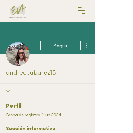
Más acciones
Seguir
andreatabarez15
Perfil
Fecha de registro: 1 jun 2024
Sección informativa