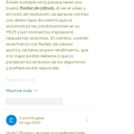
Si bien a simple vista parece tener una 
buena 
fluidez de cálculo
, al ver el video y 
el modo de resolución, se aprecia: conteo 
con dedos (que da cuenta que no 
automatizó las combinaciones en su 
MLP) y por momentos impresiona 
respuestas azarosas. En cambio, cuando 
se enfrenta a la fluidez de cálculo 
escrita, obtiene un peor rendimiento, que 
a lo mejor podría deberse a que la 
paralizan los símbolos de los algoritmos 
y prefiere evitar responder.
Después, en el…
Mostrar más
Me gusta
Reaccionar
Carol Klingbeil
05 ago 2025
Hola! Observo errores procedimentales, 