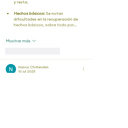
y resta.
Hechos básicos:
 Se notan 
dificultades en la recuperación de 
hechos básicos, sobre todo por…
Mostrar más
Me gusta
Reaccionar
Nancy Chittenden
10 jul 2025
Fascinante ver en papel lo leido en los 
articulos! Tengo alumnos que dibujan 
lineas para no perderse al sumar o restar 
igual a Emma.
Lo primero que note es su carencia de 
entender la premisa fundamental detras 
de la suma y la resta. Se equivoca en 
esto y solo hace sumas correctas 
cuando no debe cargar a las decenas.