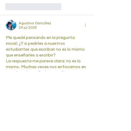
Me gusta
Reaccionar
Agustina González
29 jul 2025
Me quedé pensando en la pregunta 
inicial: ¿Y si pedirles a nuestros 
estudiantes que escriban no es lo mismo 
que enseñarles a escribir?
La respuesta me parece clara: no es lo 
mismo. Muchas veces nos enfocamos en 
que el producto final sea prolijo, que 
tenga buena ortografía, que “cumpla”. 
Pero si pensamos la escritura como una 
cuerda, con varias hebras que se 
entrelazan, entendemos que hay mucho 
más en juego.
En cuanto a la pregunta, diría que la 
transcripción, sintaxis…
Mostrar más