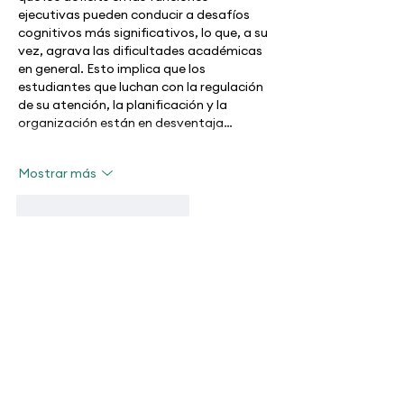
ejecutivas pueden conducir a desafíos 
cognitivos más significativos, lo que, a su 
vez, agrava las dificultades académicas 
en general. Esto implica que los 
estudiantes que luchan con la regulación 
de su atención, la planificación y la 
organización están en desventaja…
Mostrar más
Me gusta
Reaccionar
mcbascunan68
31 oct 2024
Me pareció muy interesante la revisión de 
este artículo sobre todo porque hay 
resultados sobre los  estudios de casos. 
En la práctica profesional tengo la 
mayoría de mis pacientes con 
comorbilidad pero también tengo los 