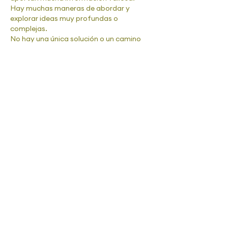
Hay muchas maneras de abordar y 
explorar ideas muy profundas o 
complejas. 
No hay una única solución o un camino 
predefinido lo que le permite al 
estudiante ir más allá de los básico. 
El objetivo es que las actividades sea 
desafiante y ofrezca oportunidades 
para la explotación, la creatividad y el 
desarrollo del pensamiento matemático. 
Me gusta
Reaccionar
Pamela Soledad
24 ago 2025
4-
"El uso efectivo de las trayectorias de 
aprendizaje depende de que los
docentes aprendamos a confiar y 
apoyar la formulación de ideas en
los estudiantes como parte central del 
proceso de aprendizaje. Se