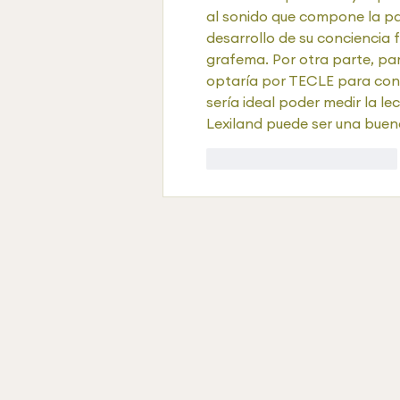
al sonido que compone la pa
desarrollo de su conciencia
grafema. Por otra parte, pa
optaría por TECLE para conoce
sería ideal poder medir la le
Lexiland puede ser una buena
Me gusta
Reaccionar