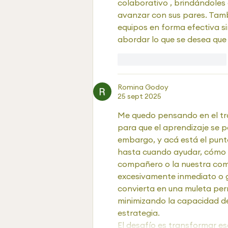
colaborativo , brindándoles 
avanzar con sus pares. Tambi
equipos en forma efectiva si
abordar lo que se desea que 
Me gusta
Reaccionar
Romina Godoy
25 sept 2025
Me quedo pensando en el tra
para que el aprendizaje se po
embargo, y acá está el pun
hasta cuando ayudar, cómo ca
compañero o la nuestra com
excesivamente inmediato o gu
convierta en una muleta per
minimizando la capacidad de 
estrategia.
El desafío es transformar es