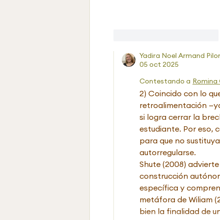
Me gusta
Reaccionar
Yadira Noel Armand Pilo
05 oct 2025
Contestando a
Romina
2) Coincido con lo qu
retroalimentación —y
si logra cerrar la bre
estudiante. Por eso, 
para que no sustituya
autorregularse.
Shute (2008) advierte 
construcción autónom
específica y comprens
metáfora de Wiliam (2
bien la finalidad de 