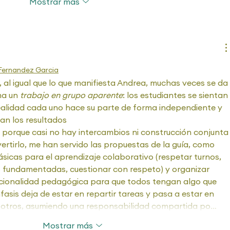
Mostrar más
Fernandez Garcia
, al igual que lo que manifiesta Andrea, muchas veces se da 
ma un 
trabajo en grupo aparente
: los estudiantes se sientan 
realidad cada uno hace su parte de forma independiente y 
an los resultados
vertirlo, me han servido las propuestas de la guía, como 
sicas para el aprendizaje colaborativo (respetar turnos, 
s fundamentadas, cuestionar con respeto) y organizar 
cionalidad pedagógica para que todos tengan algo que 
nfasis deja de estar en repartir tareas y pasa a estar en 
s otros, asumiendo una responsabilidad compartida po…
Mostrar más