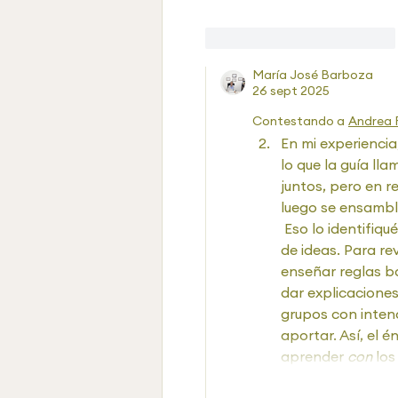
Me gusta
Reaccionar
María José Barboza
26 sept 2025
Contestando a
Andrea 
En mi experiencia
lo que la guía lla
juntos, pero en 
luego se ensambl
 Eso lo identifiqué porque casi no hay intercambios ni construcción conjunta 
de ideas. Para re
enseñar reglas bá
dar explicacione
grupos con inten
aportar. Así, el é
aprender 
con
 lo