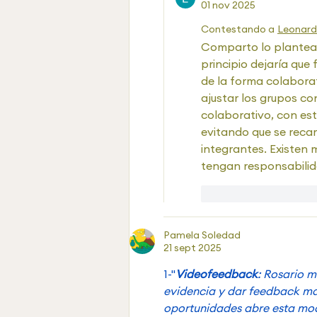
01 nov 2025
Contestando a
Leonar
Comparto lo plantead
principio dejaría que 
de la forma colaborat
ajustar los grupos co
colaborativo, con est
evitando que se recar
integrantes. Existen 
tengan responsabilid
Me gusta
Rea
Pamela Soledad
21 sept 2025
1-"
Videofeedback
: Rosario m
evidencia y dar feedback más
oportunidades abre esta mo