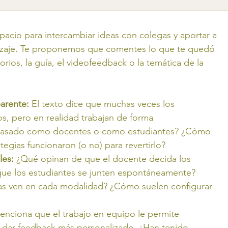
pacio para intercambiar ideas con colegas y aportar a 
zaje. Te proponemos que comentes lo que te quedó 
ios, la guía, el videofeedback o la temática de la 
arente: 
El texto dice que muchas veces los 
os, pero en realidad trabajan de forma 
 pasado como docentes o como estudiantes? ¿Cómo 
ategias funcionaron (o no) para revertirlo?
les:
 ¿Qué opinan de que el docente decida los 
que los estudiantes se junten espontáneamente? 
as ven en cada modalidad? ¿Cómo suelen configurar 
enciona que el trabajo en equipo le permite 
y dar feedback más personalizado. ¿Han tenido 