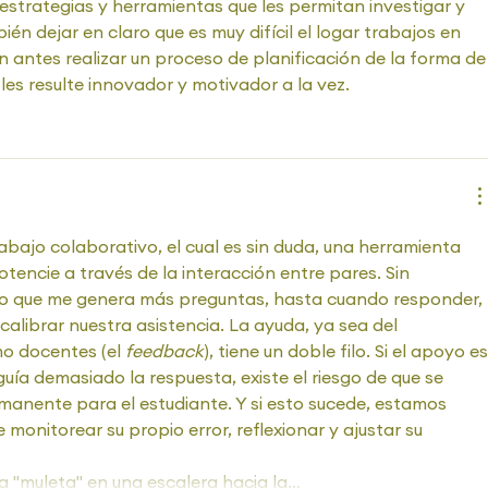
estrategias y herramientas que les permitan investigar y 
én dejar en claro que es muy difícil el logar trabajos en 
n antes realizar un proceso de planificación de la forma de
les resulte innovador y motivador a la vez.
bajo colaborativo, el cual es sin duda, una herramienta 
tencie a través de la interacción entre pares. Sin 
to que me genera más preguntas, hasta cuando responder, 
librar nuestra asistencia. La ayuda, ya sea del 
o docentes (el 
feedback
), tiene un doble filo. Si el apoyo es
ía demasiado la respuesta, existe el riesgo de que se 
manente para el estudiante. Y si esto sucede, estamos 
monitorear su propio error, reflexionar y ajustar su 
a "muleta" en una escalera hacia la…