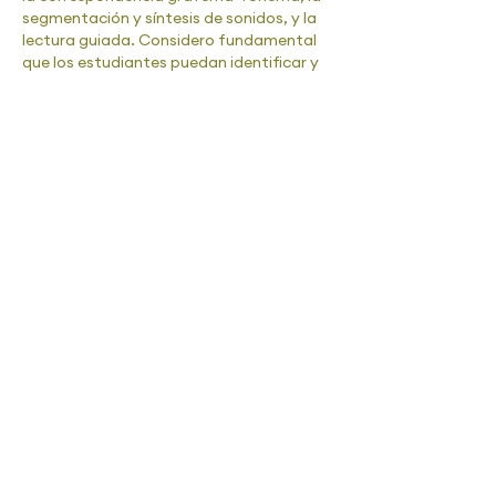
segmentación y síntesis de sonidos, y la 
lectura guiada. Considero fundamental 
que los estudiantes puedan identificar y 
relacionar sonidos con letras de manera 
clara, por lo que incorporo actividades 
lúdicas y textos significativos que les 
permitan aplicar estos conocimientos. 
Entiendo la fluidez lectora como la 
capacidad de leer…
Mostrar más
Me gusta
Reaccionar
manuelalangorte
12 jul 2025
•
Me gustaría implementar la actividad 
"Eco lector" porque me parece una 
forma sencilla y efectiva de trabajar la 
fluidez lectora con apoyo. Los 
estudiantes pueden escuchar primero 