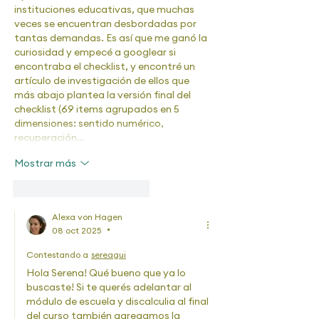
instituciones educativas, que muchas 
veces se encuentran desbordadas por 
tantas demandas. Es así que me ganó la 
curiosidad y empecé a googlear si 
encontraba el checklist, y encontré un 
artículo de investigación de ellos que 
más abajo plantea la versión final del 
checklist (69 items agrupados en 5 
dimensiones: sentido numérico, 
recuperación…
Mostrar más
Me gusta
Reaccionar
Alexa von Hagen
08 oct 2025
•
Contestando a
sereagui
Hola Serena! Qué bueno que ya lo 
buscaste! Si te querés adelantar al 
módulo de escuela y discalculia al final 
del curso también agregamos la 