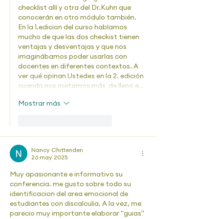
checklist allí y otra del Dr.Kuhn que 
conocerán en otro módulo también. 
En la 1.edicion del curso hablamos 
mucho de que las dos checkist tienen 
ventajas y desventajas y que nos 
imaginábamos poder usarlas con 
docentes en diferentes contextos. A 
ver qué opinan Ustedes en la 2. edición 
cuando nos metamos más  de lleno e…
Mostrar más
Me gusta
Reaccionar
Nancy Chittenden
26 may 2025
Muy apasionante e informativo su 
conferencia. me gusto sobre todo su 
identificacion del area emocional de 
estudiantes con discalculia. A la vez, me 
parecio muy importante elaborar "guias" 