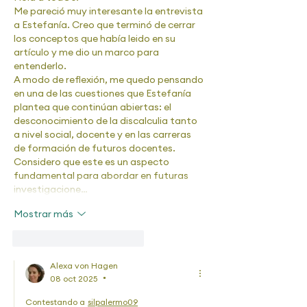
Me pareció muy interesante la entrevista 
a Estefanía. Creo que terminó de cerrar 
los conceptos que había leido en su 
artículo y me dio un marco para 
entenderlo.
A modo de reflexión, me quedo pensando 
en una de las cuestiones que Estefanía 
plantea que continúan abiertas: el 
desconocimiento de la discalculia tanto  
a nivel social, docente y en las carreras 
de formación de futuros docentes. 
Considero que este es un aspecto 
fundamental para abordar en futuras 
investigacione…
Mostrar más
Me gusta
Reaccionar
Alexa von Hagen
08 oct 2025
•
Contestando a
silpalermo09