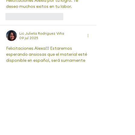
Felicitaciones Alexia por tu logro. Te 
deseo muchos exitos en tu labor.
Me gusta
Reaccionar
Lic Julieta Rodriguez Viña
09 jul 2025
Felicitaciones Alexa!!! Estaremos 
esperando ansiosas que el material esté 
disponible en español, será sumamente 
valioso
Me gusta
Reaccionar
andreatabarez15
02 jul 2025
Felicitaciones Alexa! Que linda noticia!!😀
👏
Me gusta
Reaccionar