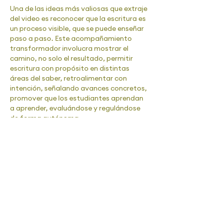
Una de las ideas más valiosas que extraje 
del video es reconocer que la escritura es 
un proceso visible, que se puede enseñar 
paso a paso. Este acompañamiento 
transformador involucra mostrar el 
camino, no solo el resultado, permitir 
escritura con propósito en distintas 
áreas del saber, retroalimentar con 
intención, señalando avances concretos, 
promover que los estudiantes aprendan 
a aprender, evaluándose y regulándose 
de forma autónoma.
Este enfoque cercano, estructurado y 
estratégico convierte al docente en guía 
(no solo en corrector)…
Mostrar más
Me gusta
Reaccionar
carlaacua
03 ago 2025