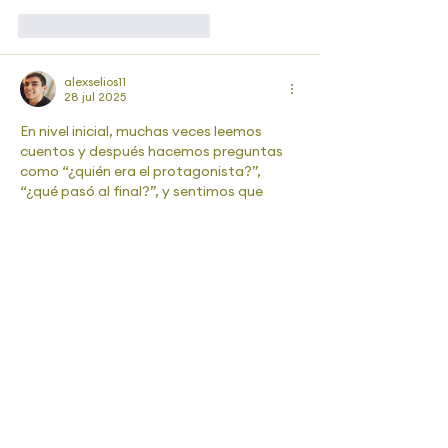
Me gusta
Reaccionar
alexselios11
28 jul 2025
En nivel inicial, muchas veces leemos 
cuentos y después hacemos preguntas 
como “¿quién era el protagonista?”, 
“¿qué pasó al final?”, y sentimos que 
estamos trabajando comprensión. Pero 
en realidad, eso se parece más a una 
evaluación que a una enseñanza.
Me gusta
Reaccionar
Lorena Martínez
28 jul 2025
Me ha pasado muchas veces que un 
estudiante me dice: "Mae, no entiendo" y 
yo le respondo "vuelve a leer" pero a 