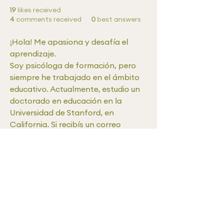
19
likes received
4
comments received
0
best answers
¡Hola! Me apasiona y desafía el 
aprendizaje.
Soy psicóloga de formación, pero 
siempre he trabajado en el ámbito 
educativo. Actualmente, estudio un 
doctorado en educación en la 
Universidad de Stanford, en 
California. Si recibís un correo 
electrónico a las 3 a.m., 
seguramente fui yo confundida con 
la diferencia horaria.
info@evidenciaenaccion.com
⏐
Montevideo, Uruguay